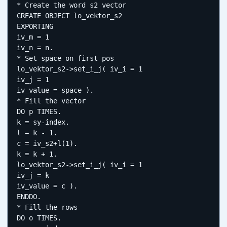
* Create the word s2 vector

CREATE OBJECT lo_vektor_s2

EXPORTING

iv_m = 1

iv_n = n.

* Set space on first pos

lo_vektor_s2->set_i_j( iv_i = 1

iv_j = 1

iv_value = space ).

* Fill the vector

DO p TIMES.

k = sy-index.

l = k - 1.

c = iv_s2+l(1).

k = k + 1.

lo_vektor_s2->set_i_j( iv_i = 1

iv_j = k

iv_value = c ).

ENDDO.

* Fill the rows

DO o TIMES.
