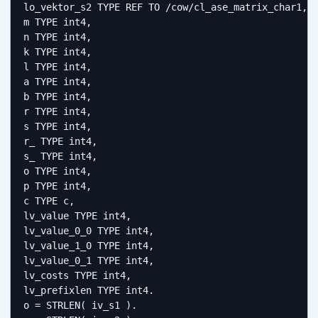
lo_vektor_s2 TYPE REF TO /cow/cl_ase_matrix_char1,

m TYPE int4,

n TYPE int4,

k TYPE int4,

l TYPE int4,

a TYPE int4,

b TYPE int4,

r TYPE int4,

s TYPE int4,

r_ TYPE int4,

s_ TYPE int4,

o TYPE int4,

p TYPE int4,

c TYPE c,

lv_value TYPE int4,

lv_value_0_0 TYPE int4,

lv_value_1_0 TYPE int4,

lv_value_0_1 TYPE int4,

lv_costs TYPE int4,

lv_prefixlen TYPE int4.

o = STRLEN( iv_s1 ).
