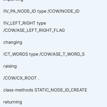
!IV_PA_NODE_ID type /COW/NODE_ID
!IV_LEFT_RIGHT type
/COW/ASE_LEFT_RIGHT_FLAG
changing
!CT_WORDS type /COW/ASE_T_WORD_S
raising
/COW/CX_ROOT .
class-methods STATIC_NODE_ID_CREATE
returning