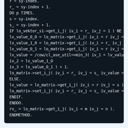
r = sy-index.

r_ = sy-index + 1.

DO p TIMES.

s = sy-index.

s_ = sy-index + 1.

IF lo_vektor_s1->get_i_j( iv_i = r_ iv_j = 1 ) NE lo
lv_value_0_0 = lo_matrix->get_i_j( iv_i = r iv_j = s
lv_value_1_0 = lo_matrix->get_i_j( iv_i = r_ iv_j = 
lv_value_0_1 = lo_matrix->get_i_j( iv_i = r iv_j = s
lv_value = /cow/cl_ase_util=>min_3( iv_1 = lv_value_
iv_2 = lv_value_1_0

iv_3 = lv_value_0_1 ) + 1.

lo_matrix->set_i_j( iv_i = r_ iv_j = s_ iv_value = l
ELSE.

lv_value = lo_matrix->get_i_j( iv_i = r iv_j = s ).

lo_matrix->set_i_j( iv_i = r_ iv_j = s_ iv_value = l
ENDIF.

ENDDO.

rv_ = lo_matrix->get_i_j( iv_i = m iv_j = n ).

ENDMETHOD.