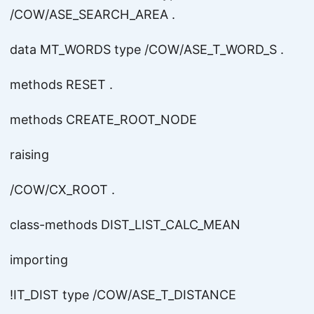
/COW/ASE_SEARCH_AREA .
data MT_WORDS type /COW/ASE_T_WORD_S .
methods RESET .
methods CREATE_ROOT_NODE
raising
/COW/CX_ROOT .
class-methods DIST_LIST_CALC_MEAN
importing
!IT_DIST type /COW/ASE_T_DISTANCE