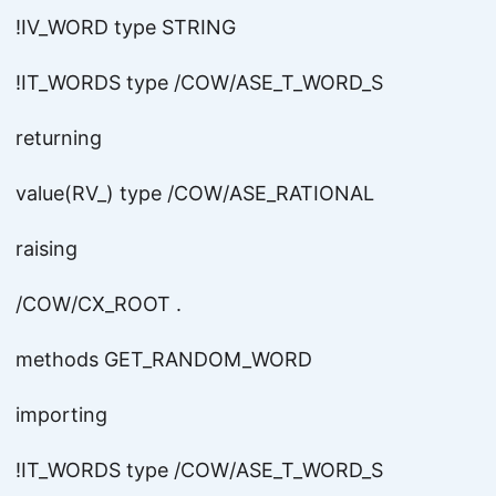
!IV_WORD type STRING
!IT_WORDS type /COW/ASE_T_WORD_S
returning
value(RV_) type /COW/ASE_RATIONAL
raising
/COW/CX_ROOT .
methods GET_RANDOM_WORD
importing
!IT_WORDS type /COW/ASE_T_WORD_S