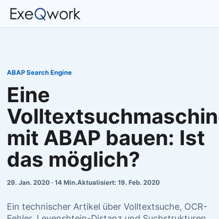
ABAP Search Engine
Eine
Volltextsuchmaschi
mit ABAP bauen: Ist
das möglich?
29. Jan. 2020 · 14 Min.
Aktualisiert: 19. Feb. 2020
Ein technischer Artikel über Volltextsuche, OCR-
Fehler, Levenshtein-Distanz und Suchstrukturen