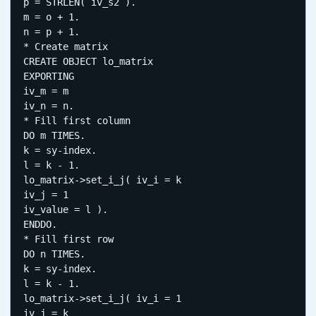
p = STRLEN( iv_s2 ).

m = o + 1.

n = p + 1.

* Create matrix

CREATE OBJECT lo_matrix

EXPORTING

iv_m = m

iv_n = n.

* Fill first column

DO m TIMES.

k = sy-index.

l = k - 1.

lo_matrix->set_i_j( iv_i = k

iv_j = 1

iv_value = l ).

ENDDO.

* Fill first row

DO n TIMES.

k = sy-index.

l = k - 1.

lo_matrix->set_i_j( iv_i = 1

iv_j = k
