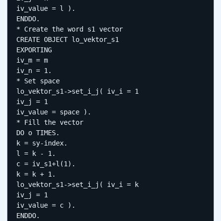
iv_value = l ).

ENDDO.

* Create the word s1 vector

CREATE OBJECT lo_vektor_s1

EXPORTING

iv_m = m

iv_n = 1.

* Set space

lo_vektor_s1->set_i_j( iv_i = 1

iv_j = 1

iv_value = space ).

* Fill the vector

DO o TIMES.

k = sy-index.

l = k - 1.

c = iv_s1+l(1).

k = k + 1.

lo_vektor_s1->set_i_j( iv_i = k

iv_j = 1

iv_value = c ).

ENDDO.
